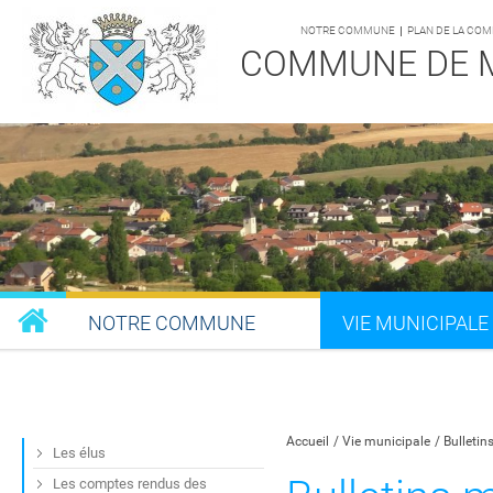
NOTRE COMMUNE
PLAN DE LA CO
COMMUNE DE 
NOTRE COMMUNE
VIE MUNICIPALE
Partager sur Facebook
Partager sur Twitt
Partager s
Par
Accueil
Vie municipale
Bulleti
Les élus
Les comptes rendus des